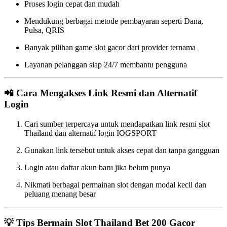
Proses login cepat dan mudah
Mendukung berbagai metode pembayaran seperti Dana,
Pulsa, QRIS
Banyak pilihan game slot gacor dari provider ternama
Layanan pelanggan siap 24/7 membantu pengguna
📲 Cara Mengakses Link Resmi dan Alternatif
Login
Cari sumber terpercaya untuk mendapatkan link resmi slot
Thailand dan alternatif login IOGSPORT
Gunakan link tersebut untuk akses cepat dan tanpa gangguan
Login atau daftar akun baru jika belum punya
Nikmati berbagai permainan slot dengan modal kecil dan
peluang menang besar
💡 Tips Bermain Slot Thailand Bet 200 Gacor