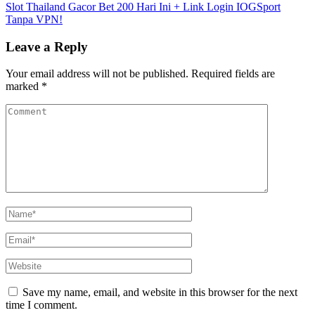
Slot Thailand Gacor Bet 200 Hari Ini + Link Login IOGSport
navigation
Tanpa VPN!
Leave a Reply
Your email address will not be published.
Required fields are
marked
*
Comment
Name
*
Email
*
Website
Save my name, email, and website in this browser for the next
time I comment.