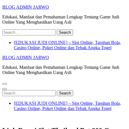
Skip
BLOG ADMIN JARWO
to
Edukasi, Manfaat dan Pemahaman Lengkap Tentang Game Judi
content
Online Yang Menghasilkan Uang Asli
(Press
Enter)
Search
for:
[EDUKASI JUDI ONLINE] – Slot Online, Taruhan Bola,
Casino Online, Poker Online dan Tebak Angka Togel
BLOG ADMIN JARWO
Edukasi, Manfaat dan Pemahaman Lengkap Tentang Game Judi
Online Yang Menghasilkan Uang Asli
Search
for:
[EDUKASI JUDI ONLINE] – Slot Online, Taruhan Bola,
Casino Online, Poker Online dan Tebak Angka Togel