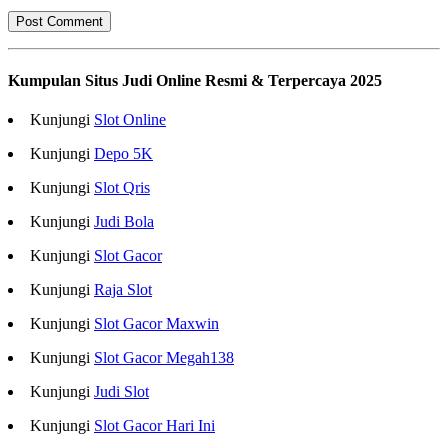
Kumpulan Situs Judi Online Resmi & Terpercaya 2025
Kunjungi
Slot Online
Kunjungi
Depo 5K
Kunjungi
Slot Qris
Kunjungi
Judi Bola
Kunjungi
Slot Gacor
Kunjungi
Raja Slot
Kunjungi
Slot Gacor Maxwin
Kunjungi
Slot Gacor Megah138
Kunjungi
Judi Slot
Kunjungi
Slot Gacor Hari Ini