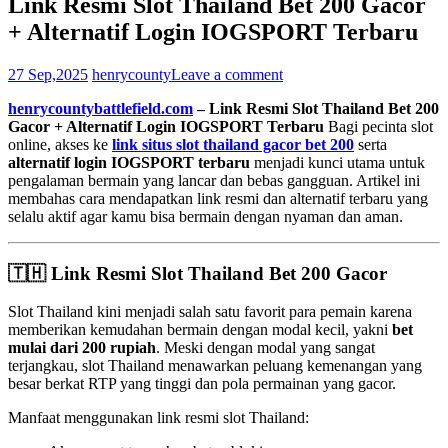
Link Resmi Slot Thailand Bet 200 Gacor
+ Alternatif Login IOGSPORT Terbaru
27 Sep,2025
henrycounty
Leave a comment
henrycountybattlefield.com
– Link Resmi Slot Thailand Bet 200
Gacor + Alternatif Login IOGSPORT Terbaru
Bagi pecinta slot
online, akses ke
link situs slot thailand gacor bet 200
serta
alternatif login IOGSPORT terbaru
menjadi kunci utama untuk
pengalaman bermain yang lancar dan bebas gangguan. Artikel ini
membahas cara mendapatkan link resmi dan alternatif terbaru yang
selalu aktif agar kamu bisa bermain dengan nyaman dan aman.
🇹🇭 Link Resmi Slot Thailand Bet 200 Gacor
Slot Thailand kini menjadi salah satu favorit para pemain karena
memberikan kemudahan bermain dengan modal kecil, yakni
bet
mulai dari 200 rupiah
. Meski dengan modal yang sangat
terjangkau, slot Thailand menawarkan peluang kemenangan yang
besar berkat RTP yang tinggi dan pola permainan yang gacor.
Manfaat menggunakan link resmi slot Thailand: