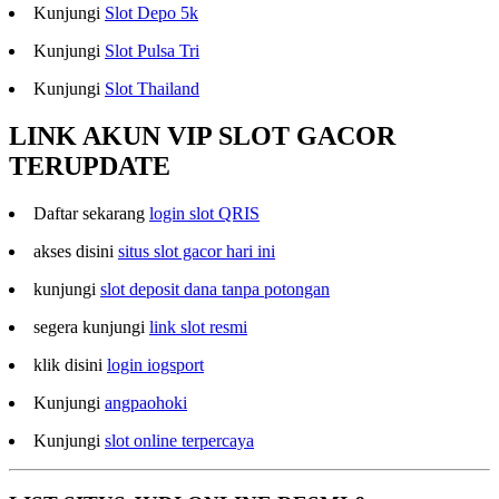
Kunjungi
Slot Depo 5k
Kunjungi
Slot Pulsa Tri
Kunjungi
Slot Thailand
LINK AKUN VIP SLOT GACOR
TERUPDATE
Daftar sekarang
login slot QRIS
akses disini
situs slot gacor hari ini
kunjungi
slot deposit dana tanpa potongan
segera kunjungi
link slot resmi
klik disini
login iogsport
Kunjungi
angpaohoki
Kunjungi
slot online terpercaya